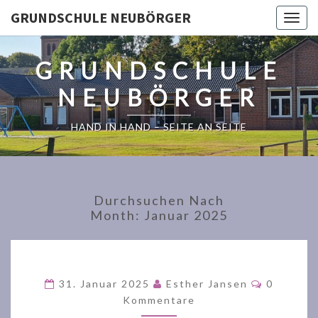
GRUNDSCHULE NEUBÖRGER
Togg
navig
GRUNDSCHULE
NEUBÖRGER
HAND IN HAND – SEITE AN SEITE
Durchsuchen Nach
Month:
Januar 2025
Komment
31. Januar 2025
Esther Jansen
0
Kommentare