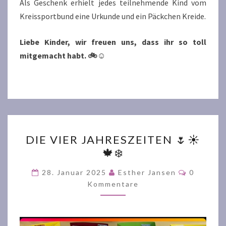
Als Geschenk erhielt jedes teilnehmende Kind vom
Kreissportbund eine Urkunde und ein Päckchen Kreide.
Liebe Kinder, wir freuen uns, dass ihr so toll
mitgemacht habt. 🚲☺️
DIE
DIE VIER JAHRESZEITEN 🌷☀️
VIER
🍁❄️
JAHRESZEITEN
🌷
Komment
28. Januar 2025
Esther Jansen
0
☀️
Kommentare
🍁
❄️