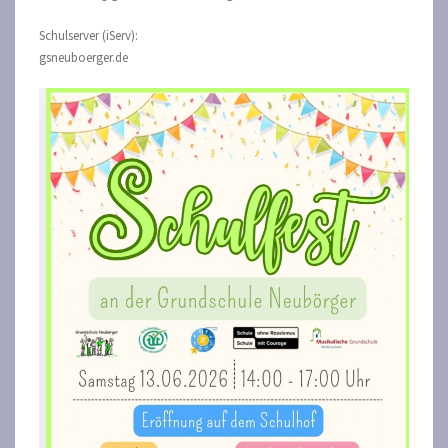
Schulserver (iServ):
gsneuboerger.de