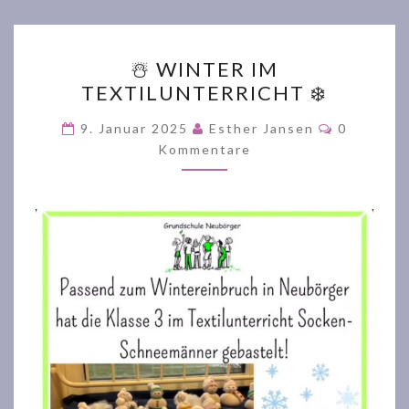
☃️
☃️ WINTER IM
WINTER
TEXTILUNTERRICHT ❄️
IM
TEXTILUNTERRICHT
Kommenta
9. Januar 2025
Esther Jansen
0
❄️
Kommentare