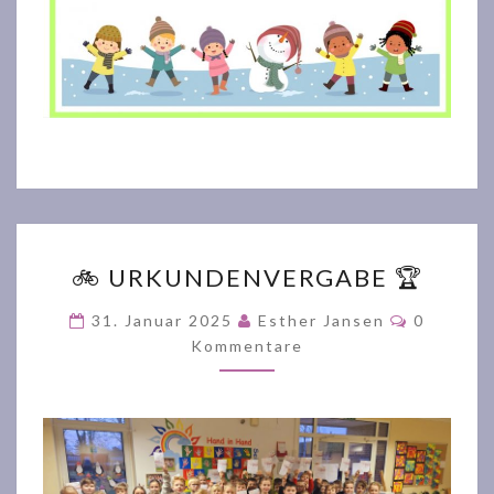
🚲
🚲 URKUNDENVERGABE 🏆
URKUNDENVERGABE
🏆
Komment
31. Januar 2025
Esther Jansen
0
Kommentare