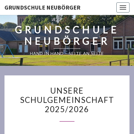
GRUNDSCHULE NEUBÖRGER
Togg
navig
GRUNDSCHULE
NEUBÖRGER
HAND IN HAND – SEITE AN SEITE
UNSERE
UNSERE
SCHULGEMEINSCHAFT
SCHULGEMEINSCHAFT
2025/2026
2025/2026