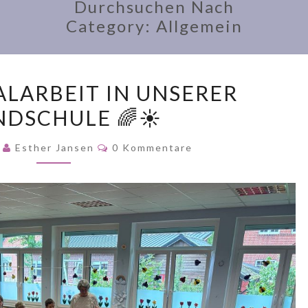
Durchsuchen Nach
Category:
Allgemein
SCHULSOZIALARBEIT
ALARBEIT IN UNSERER
IN
DSCHULE 🌈☀️
UNSERER
GRUNDSCHULE
Kommentare
6
Esther Jansen
0 Kommentare
🌈
☀️