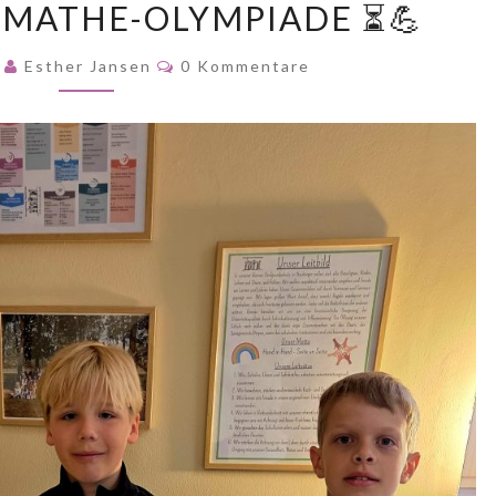
 MATHE-OLYMPIADE ⏳️💪
RUNDE
DER
Kommentare
6
Esther Jansen
0 Kommentare
MATHE-
OLYMPIADE
⏳️
💪