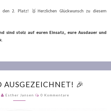
 den 2. Platz! 🥈Herzlichen Glückwunsch zu diesem
und sind stolz auf euren Einsatz, eure Ausdauer und
k
.
🎉
D AUSGEZEICHNET! 🎉
WIR
SIND
Kommentare
6
Esther Jansen
0 Kommentare
AUSGEZEICHNET!
🎉