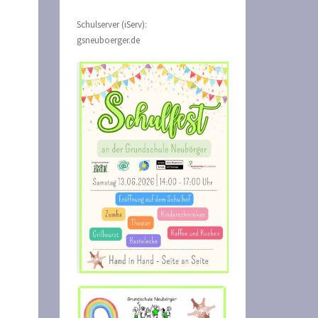
Schulserver (iServ):
gsneuboerger.de