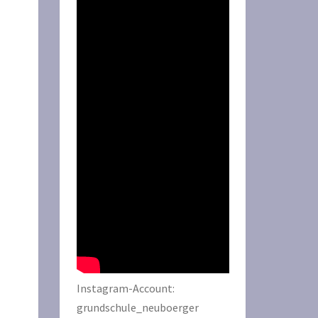
Instagram-Account:
grundschule_neuboerger