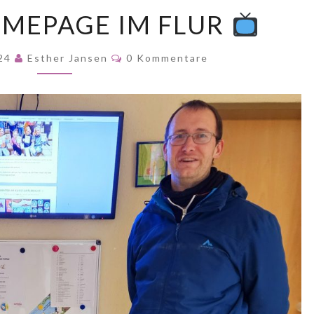
UNSERE
MEPAGE IM FLUR
HOMEPAGE
IM
Kommentare
024
Esther Jansen
0 Kommentare
FLUR