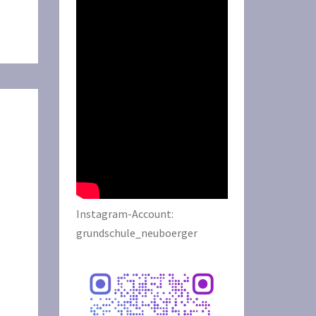
Instagram-Account:
grundschule_neuboerger