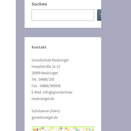
Suchen
Suchen
Kontakt
Grundschule Neubörger
Hauptstraße 21-23
26909 Neubörger
Tel.: 04966/295
Fax.: 04966/969936
E-Mail: info@grundschule-
neuboerger.de
Schulserver (iServ):
gsneuboerger.de