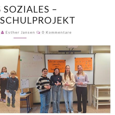
FOS
 SOZIALES –
SOZIALES
SCHULPROJEKT
–
GRUNDSCHULPROJEKT
Kommentare
4
Esther Jansen
0 Kommentare