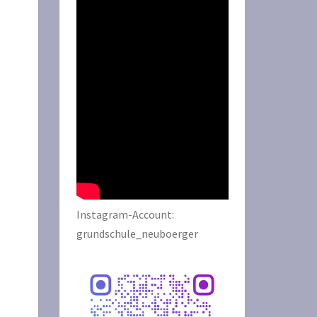
Instagram-Account:
grundschule_neuboerger