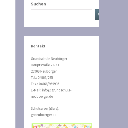
Suchen
Suchen
Kontakt
Grundschule Neubörger
Hauptstraße 21-23
26909 Neubörger
Tel.: 04966/295
Fax.: 04966/969936
E-Mail: info@grundschule-
neuboerger.de
Schulserver (iServ):
gsneuboerger.de