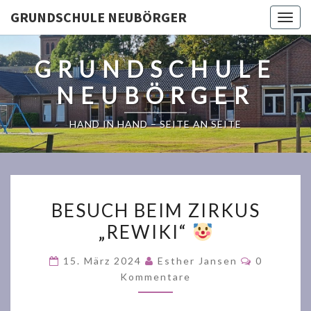
GRUNDSCHULE NEUBÖRGER
Togg
navig
GRUNDSCHULE
NEUBÖRGER
HAND IN HAND – SEITE AN SEITE
BESUCH
BESUCH BEIM ZIRKUS
BEIM
„REWIKI“
ZIRKUS
„REWIKI“
Kommenta
15. März 2024
Esther Jansen
0
Kommentare