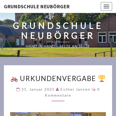
GRUNDSCHULE NEUBÖRGER
Togg
navig
GRUNDSCHULE
NEUBÖRGER
HAND IN HAND – SEITE AN SEITE
URKUNDENVERGABE
URKUNDENVERGABE
Komment
31. Januar 2025
Esther Jansen
0
Kommentare