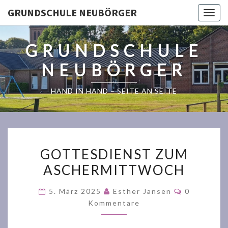
GRUNDSCHULE NEUBÖRGER
Togg
navig
GRUNDSCHULE
NEUBÖRGER
HAND IN HAND – SEITE AN SEITE
GOTTESDIENST
GOTTESDIENST ZUM
ZUM
ASCHERMITTWOCH
ASCHERMITTWOCH
Kommenta
5. März 2025
Esther Jansen
0
Kommentare