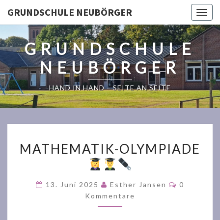
GRUNDSCHULE NEUBÖRGER
Togg
navig
GRUNDSCHULE
NEUBÖRGER
HAND IN HAND – SEITE AN SEITE
MATHEMATIK-
MATHEMATIK-OLYMPIADE
OLYMPIADE
Kommenta
13. Juni 2025
Esther Jansen
0
Kommentare