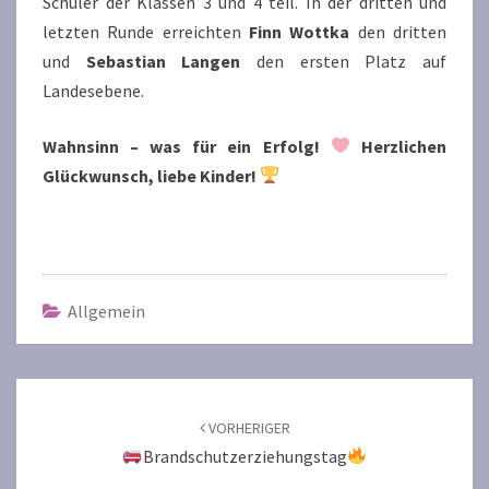
Schüler der Klassen 3 und 4 teil. In der dritten und
letzten Runde erreichten
Finn Wottka
den dritten
und
Sebastian Langen
den ersten Platz auf
Landesebene.
Wahnsinn – was für ein Erfolg!
Herzlichen
Glückwunsch, liebe Kinder!
Allgemein
Beitragsnavigation
VORHERIGER
Brandschutzerziehungstag