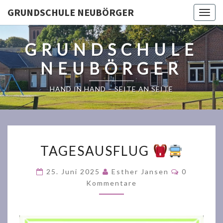
GRUNDSCHULE NEUBÖRGER
Togg
navig
GRUNDSCHULE
NEUBÖRGER
HAND IN HAND – SEITE AN SEITE
TAGESAUSFLUG
TAGESAUSFLUG
Kommenta
25. Juni 2025
Esther Jansen
0
Kommentare