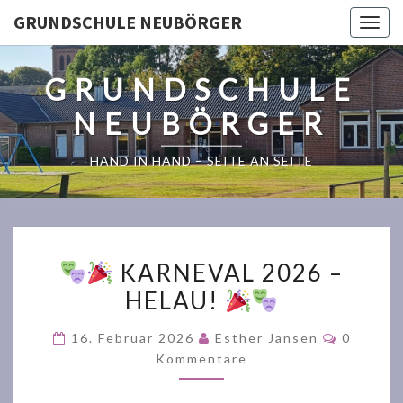
GRUNDSCHULE NEUBÖRGER
Togg
navig
GRUNDSCHULE
NEUBÖRGER
HAND IN HAND – SEITE AN SEITE
KARNEVAL 2026 –
HELAU!
KARNEVAL
2026
Komment
16. Februar 2026
Esther Jansen
0
–
Kommentare
HELAU!