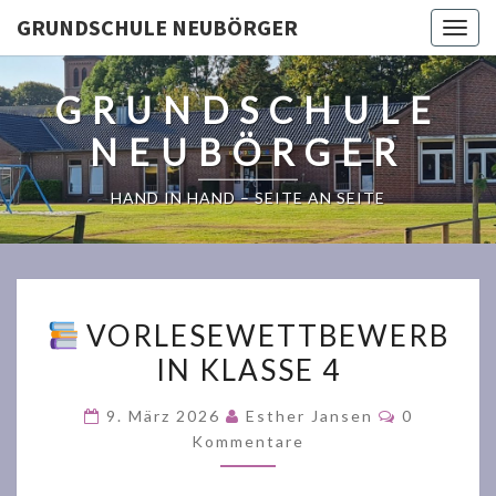
GRUNDSCHULE NEUBÖRGER
Togg
navig
GRUNDSCHULE
NEUBÖRGER
HAND IN HAND – SEITE AN SEITE
VORLESEWETTBEWERB
VORLESEWETTBEWERB
IN KLASSE 4
IN
KLASSE
Kommenta
9. März 2026
Esther Jansen
0
4
Kommentare