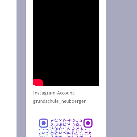
Instagram-Account:
grundschule_neuboerger