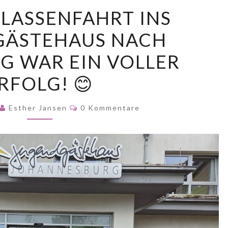
UNSERE
LASSENFAHRT INS
KLASSENFAHRT
GÄSTEHAUS NACH
INS
JUGENDGÄSTEHAUS
G WAR EIN VOLLER
NACH
RFOLG! 😊
PAPENBURG
WAR
Kommentare
Esther Jansen
0 Kommentare
EIN
VOLLER
ERFOLG!
😊