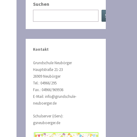
Suchen
Suchen
Kontakt
Grundschule Neubörger
Hauptstraße 21-23
26909 Neubörger
Tel.: 04966/295
Fax.: 04966/969936
E-Mail: info@grundschule-
neuboerger.de
Schulserver (iServ):
gsneuboerger.de